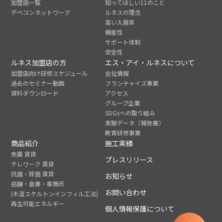
加盟店一覧
知ってほしい11のこと
デベコンネットワーク
ルネスの理念
高い入居率
機能性
サポート体制
安全性
ルネス加盟店の方
エス・アイ・ルネスについて
加盟店向け研修スケジュール
会社情報
過去のセミナー動画
フランチャイズ事業
資料ダウンロード
アクセス
グループ企業
SDGsへの取り組み
実験データ（報告書）
教育研修事業
商品紹介
施工実績
免震 賃貸
プレスリリース
テレワーク 賃貸
抗菌・除菌 賃貸
お知らせ
店舗・倉庫・事務所
お問い合わせ
(木造スケルトンインフィル工法)
再生可能エネルギー
個人情報保護について