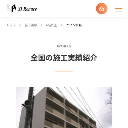
建設・不動産会社の方
トップ
施工実績
6階以上
ユゾン桜坂
土地オーナーの方
WORKS
全国の施工実績紹介
ルネス加盟店の方
エス・アイ・ルネスについて
商品紹介
施工実績