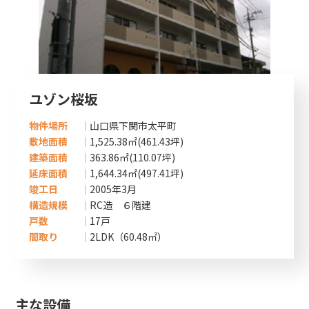
ユゾン桜坂
物件場所
山口県下関市太平町
敷地面積
1,525.38㎡(461.43坪)
建築面積
363.86㎡(110.07坪)
延床面積
1,644.34㎡(497.41坪)
竣工日
2005年3月
構造規模
RC造 ６階建
戸数
17戸
間取り
2LDK（60.48㎡）
主な設備