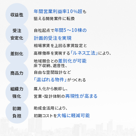
年間営業利益率10％超
も
収益性
狙える開発案件に転換
年間5～10棟の
受注
自社起点で
安定化
計画的受注を実現
相場家賃を上回る家賃設定と
「ルネス工法」
高稼働率を実現する
により、
差別化
差別化が可能
地域競合との
床下収納、遮音性、
自由な空間設計など
商品力
「選ばれる物件」
がつくれる
属人化から脱却し、
組織力
再現性が高まる
強化
営業・設計体制の
助成金活用により、
初期
大幅に軽減可能
負担
初期コストを