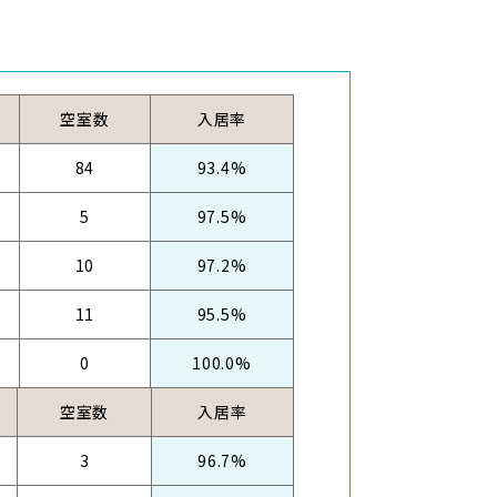
空室数
入居率
84
93.4%
5
97.5%
10
97.2%
11
95.5%
0
100.0%
空室数
入居率
3
96.7%