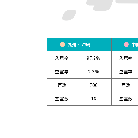
九州・沖縄
中
入居率
97.7%
入居率
空室率
2.3%
空室率
戸数
706
戸数
空室数
16
空室数