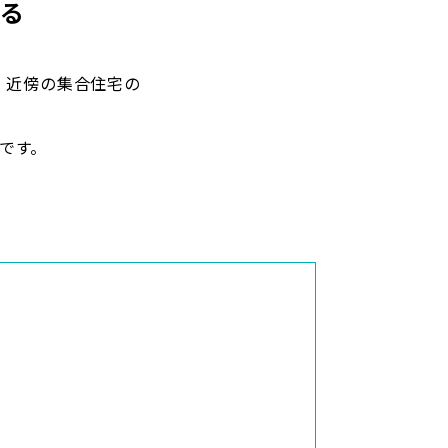
いる
。近傍の集合住宅の
です。