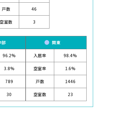
戸数
46
空室数
3
中部
関東
96.2%
入居率
98.4%
3.8%
空室率
1.6%
789
戸数
1446
30
空室数
23