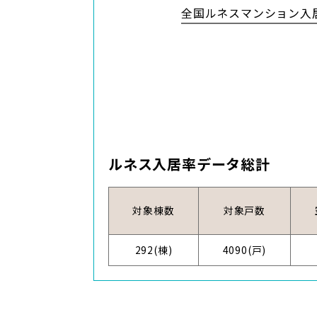
全国ルネスマンション入
ルネス入居率データ総計
対象棟数
対象戸数
292(棟)
4090(戸)