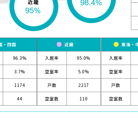
国・四国
近畿
東海・
96.3%
入居率
95.0%
入居率
3.7%
空室率
5.0%
空室率
1174
戸数
2217
戸数
44
空室数
110
空室数