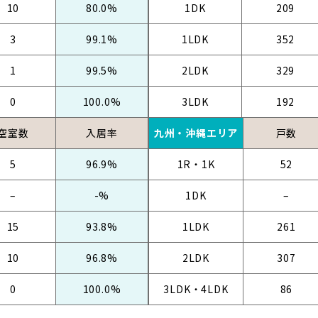
10
80.0%
1DK
209
3
99.1%
1LDK
352
1
99.5%
2LDK
329
0
100.0%
3LDK
192
空室数
入居率
九州・沖縄
エリア
戸数
5
96.9%
1R・1K
52
–
-%
1DK
–
15
93.8%
1LDK
261
10
96.8%
2LDK
307
0
100.0%
3LDK・4LDK
86