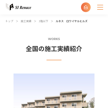
建設・不動産会社の方
トップ
施工実績
3階以下
ルネス ロワイヤルヒルズ
土地オーナーの方
WORKS
全国の施工実績紹介
ルネス加盟店の方
エス・アイ・ルネスについて
商品紹介
施工実績