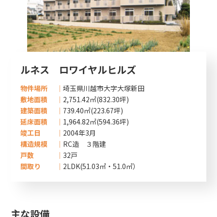
ルネス ロワイヤルヒルズ
物件場所
埼玉県川越市大字大塚新田
敷地面積
2,751.42㎡(832.30坪)
建築面積
739.40㎡(223.67坪)
延床面積
1,964.82㎡(594.36坪)
竣工日
2004年3月
構造規模
RC造 ３階建
戸数
32戸
間取り
2LDK(51.03㎡・51.0㎡）
主な設備