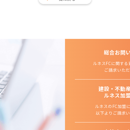
総合お問
ルネスFCに関する
ご請求いただ
建設・不動
ルネス加
ルネスのFC加盟
以下よりご請求い