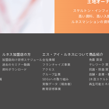
土地オー
スケルトン・インフィ
高い賃料、高い入
ルネスマンションの資
ルネス加盟店の方
エス・アイ・ルネスについて
商品紹介
加盟店向け研修スケジュール
会社情報
免震 賃貸
過去のセミナー動画
フランチャイズ事業
テレワーク 賃
資料ダウンロード
アクセス
抗菌・除菌 賃
グループ企業
店舗・倉庫・
識
SDGsへの取り組み
(木造スケル
実験データ（報告書）
再生可能エネ
教育研修事業