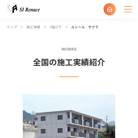
建設・不動産会社の方
トップ
施工実績
3階以下
ルシール サクラ
土地オーナーの方
WORKS
全国の施工実績紹介
ルネス加盟店の方
エス・アイ・ルネスについて
商品紹介
施工実績