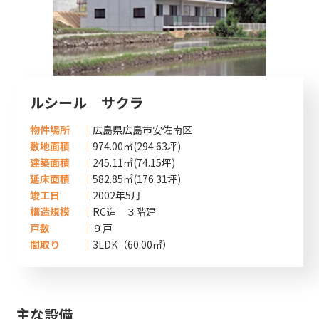
ルシール サクラ
物件場所
広島県広島市安佐南区
敷地面積
974.00㎡(294.63坪)
建築面積
245.11㎡(74.15坪)
延床面積
582.85㎡(176.31坪)
竣工日
2002年5月
構造規模
RC造 ３階建
戸数
９戸
間取り
3LDK（60.00㎡）
主な設備