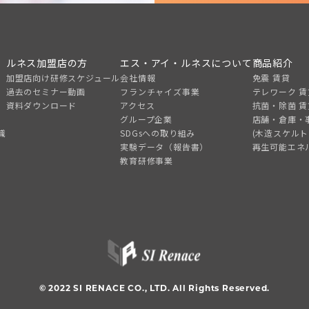
ルネス加盟店の方
エス・アイ・ルネスについて
商品紹介
加盟店向け研修スケジュール
会社情報
免震 賃貸
過去のセミナー動画
フランチャイズ事業
テレワーク 賃
資料ダウンロード
アクセス
抗菌・除菌 賃
グループ企業
店舗・倉庫・
識
SDGsへの取り組み
(木造スケル
実験データ（報告書）
再生可能エネ
教育研修事業
© 2022 SI RENACE CO., LTD. All Rights Reserved.