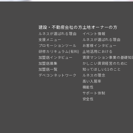
建設・不動産会社の方
土地オーナーの方
ルネスが選ばれる理由
イベント情報
支援メニュー
ルネスが選ばれる理由
プロモーションツール
お客様インタビュー
研修カリキュラム(有料)
土地活用における
加盟店インタビュー
賃貸マンション事業の基礎知
加盟店募集
かしこい賃貸経営のために
加盟店一覧
知ってほしい11のこと
デベコンネットワーク
ルネスの理念
高い入居率
機能性
サポート体制
安全性