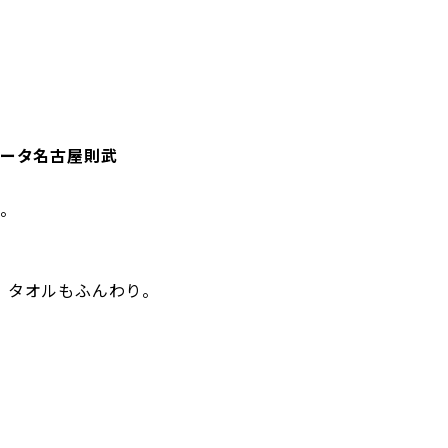
ィータ名古屋則武
間。
、タオルもふんわり。