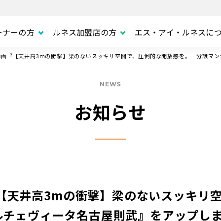
ーナーの方
ルネス加盟店の方
エス・アイ・ルネスに
ート動画『【天井高3mの衝撃】梁のないスッキリ空間で、圧倒的な開放感を。 分譲マ
NEWS
お知らせ
画『【天井高3mの衝撃】梁のないスッキリ
ルチェヴィータ名古屋則武』をアップし