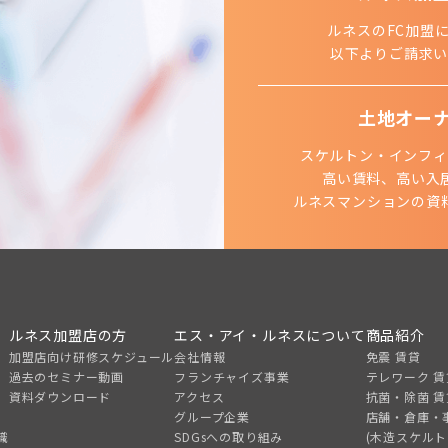
ルネスのFC加盟
以下よりご請求い
土地オー
スケルトン・インフィ
高い賃料、高い入
ルネスマンションの資
ルネス加盟店の方
エス・アイ・ルネスについて
商品紹介
加盟店向け研修スケジュール
会社情報
免震 賃貸
過去のセミナー動画
フランチャイズ事業
テレワーク 賃
資料ダウンロード
アクセス
抗菌・除菌 賃
グループ企業
店舗・倉庫・
識
SDGsへの取り組み
(木造スケル